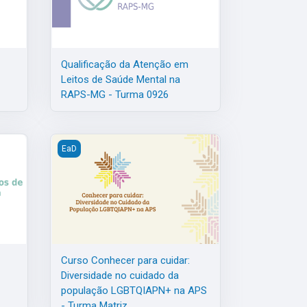
Qualificação da Atenção em
Leitos de Saúde Mental na
RAPS-MG - Turma 0926
ma 0726
Leitos de Saúde Mental na RAPS-MG - Turma 0626
Curso Conhecer para cuidar: Diversidade no cuidado 
EaD
Curso Conhecer para cuidar:
Diversidade no cuidado da
população LGBTQIAPN+ na APS
- Turma Matriz