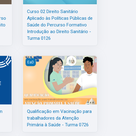
Curso 02 Direito Sanitário
rso
Aplicado às Políticas Públicas de
ito
Saúde do Percurso Formativo
Introdução ao Direito Sanitário -
Turma 0126
m Saúde - Turma 0126
Qualificação em Vacinação para trabalhadores da Aten
EaD
em
Qualificação em Vacinação para
trabalhadores da Atenção
Primária à Saúde - Turma 0726