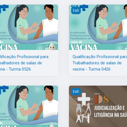
Mental na RAPS-MG - Turma 0126
ificação Profissional para Trabalhadores de salas de vacina - Turma
Qualificação Profissional par
EaD
lificação Profissional para
Qualificação Profissional par
balhadores de salas de
Trabalhadores de salas de
ina - Turma 0526
vacina - Turma 0426
e salas de vacina - Turma 0226
ificação Profissional para Trabalhadores de salas de vacina - Turma
Curso 03 Judicialização e Lit
EaD