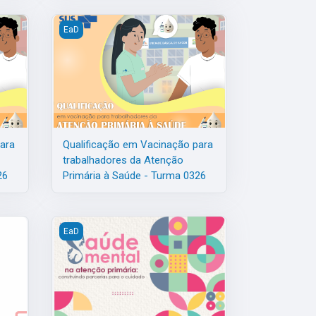
aúde - Turma 0526
ra trabalhadores da Atenção Primária à Saúde - Turma 0426
Qualificação em Vacinação para trabalhadores da Aten
EaD
ara
Qualificação em Vacinação para
trabalhadores da Atenção
26
Primária à Saúde - Turma 0326
aúde - Turma 0126
r - Turma 0126
Saúde Mental na Atenção Primária: construindo parcer
EaD