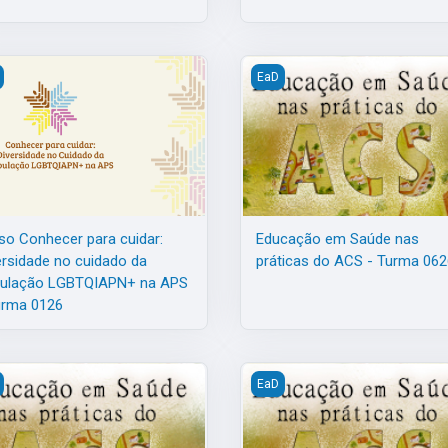
cuidado da população LGBTQIAPN+ na APS - Turma 0226
o Conhecer para cuidar: Diversidade no cuidado da população LG
Educação em Saúde nas práti
EaD
so Conhecer para cuidar:
Educação em Saúde nas
ersidade no cuidado da
práticas do ACS - Turma 062
ulação LGBTQIAPN+ na APS
urma 0126
rma 0426
ação em Saúde nas práticas do ACS - Turma 0326
Educação em Saúde nas práti
EaD