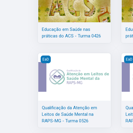
Educação em Saúde nas
Edu
práticas do ACS - Turma 0426
prá
Qualificação da Atenção em Leitos de Saúde 
Qual
EaD
EaD
Qualificação da Atenção em
Qua
Leitos de Saúde Mental na
Lei
RAPS-MG - Turma 0526
RAP