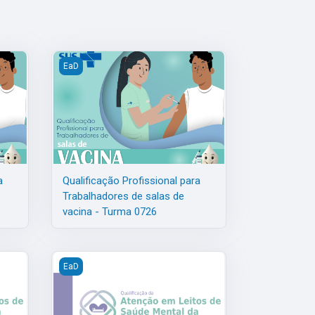
 0926
a Trabalhadores de salas de vacina - Turma 0826
Qualificação Profissional para Trabalhadores de salas 
EaD
a
Qualificação Profissional para
Trabalhadores de salas de
vacina - Turma 0726
a Matriz
Leitos de Saúde Mental na RAPS-MG - Turma 1026
Qualificação da Atenção em Leitos de Saúde Mental 
EaD