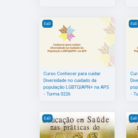
Curso Conhecer para cuidar: Diversidade no 
Curs
EaD
EaD
Curso Conhecer para cuidar:
Cur
Diversidade no cuidado da
Div
população LGBTQIAPN+ na APS
pop
- Turma 0226
- T
Educação em Saúde nas práticas do ACS - Tu
Educ
EaD
EaD