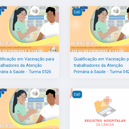
 da Atenção Primária à Saúde - Turma 0626
ificação em Vacinação para trabalhadores da Atenção Primária à S
Qualificação em Vacinação pa
EaD
lificação em Vacinação para
Qualificação em Vacinação p
balhadores da Atenção
trabalhadores da Atenção
mária à Saúde - Turma 0526
Primária à Saúde - Turma 04
 da Atenção Primária à Saúde - Turma 0226
ificação em Vacinação para trabalhadores da Atenção Primária à S
Registro Hospitalar de Cânce
EaD