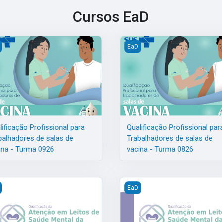
Cursos EaD
e salas de vacina - Turma 1026
ificação Profissional para Trabalhadores de salas de vacina - Turma
Qualificação Profissional par
EaD
lificação Profissional para
Qualificação Profissional par
balhadores de salas de
Trabalhadores de salas de
ina - Turma 0926
vacina - Turma 0826
e salas de vacina - Turma 0626
ificação da Atenção em Leitos de Saúde Mental na RAPS-MG - Turm
Qualificação da Atenção em 
EaD