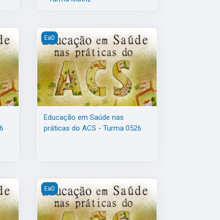
BTQIAPN+ na APS - Turma 0126
cas do ACS - Turma 0626
Educação em Saúde nas práticas do ACS - Turma 052
EaD
Educação em Saúde nas
6
práticas do ACS - Turma 0526
cas do ACS - Turma 0226
Educação em Saúde nas práticas do ACS - Turma 012
EaD