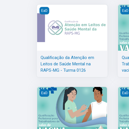
Qualificação da Atenção em Leitos de Saúde 
Qual
EaD
EaD
Qualificação da Atenção em
Qua
Leitos de Saúde Mental na
Tra
RAPS-MG - Turma 0126
vac
Qualificação Profissional para Trabalhadores d
Qual
EaD
EaD