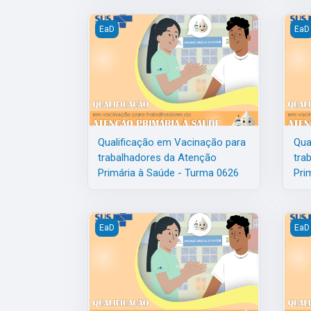
Qualificação em Vacinação para trabalhadores
Qual
EaD
EaD
Qualificação em Vacinação para
Qua
trabalhadores da Atenção
tra
Primária à Saúde - Turma 0626
Pri
Qualificação em Vacinação para trabalhadores
Qual
EaD
EaD