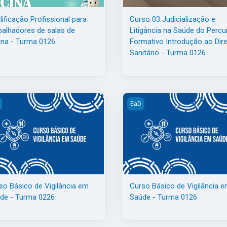
lificação Profissional para
Curso 03 Judicialização e
balhadores de salas de
Litigância na Saúde do Percu
ina - Turma 0126
Formativo Introdução ao Dire
Sanitário - Turma 0126
0326
o Básico de Vigilância em Saúde - Turma 0226
Curso Básico de Vigilância e
EaD
so Básico de Vigilância em
Curso Básico de Vigilância 
de - Turma 0226
Saúde - Turma 0126