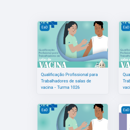
Qualificação Profissional para Trabalhadores d
Qual
EaD
EaD
Qualificação Profissional para
Qua
Trabalhadores de salas de
Tra
vacina - Turma 1026
vac
Qualificação Profissional para Trabalhadores d
Qual
EaD
EaD